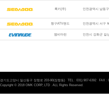
록키(주)
인천광역시 남동구 
짱구ATV랜드
인천광역시 서구 북
엠비마린
인천시 강화군 길상면
경기도고양시 일산동구 장항로 203-90(장항동)
|
TEL : 031) 907-6392
|
FAX : 
Copyright © 2018 OMK CORP,.LTD . ALL Rights Reserved.