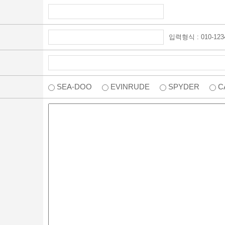
입력형식 : 010-1234
SEA-DOO
EVINRUDE
SPYDER
C