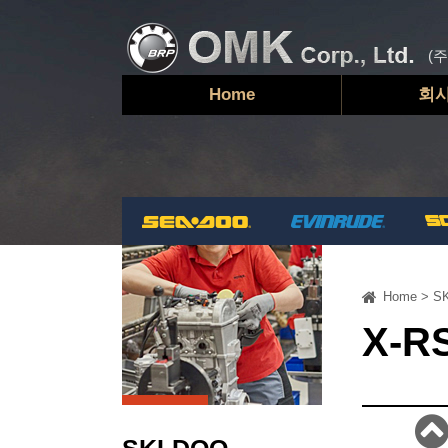
(
Home
회
Home
>
SK
X-R